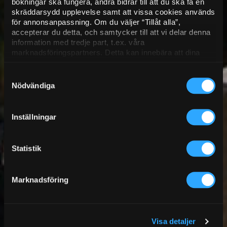
bokningar ska fungera, andra bidrar till att du ska få en
skräddarsydd upplevelse samt att vissa cookies används
för annonsanpassning. Om du väljer “Tillåt alla”,
accepterar du detta, och samtycker till att vi delar denna
information med tredje part, t.ex. våra
marknadsföringspartners. Detta kan innebära att dina
data bearbetas i USA. Om du tackar nej använder vi
endast de viktigaste cookies och du kommer tyvärr inte
Samtyckesval
att få personanpassat innehåll. Välj “Visa detaljer” för att
Nödvändiga
få mer information och för att administrera dina alternativ.
Du kan när som helst ändra dina önskemål. Se mer
information i vår
dataskyddspolicy.
Inställningar
Statistik
Marknadsföring
Visa detaljer