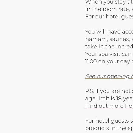
When you stay at 
in the room rate, 
For our hotel gues
You will have ac
hamam, saunas, a 
take in the incred
Your spa visit ca
11:00 on your day 
See our opening h
P.S. If you are no
age limit is 18 y
Find out more he
For hotel guests 
products in the s