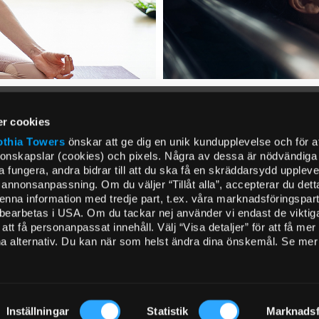
r cookies
thia Towers
önskar att ge dig en unik kundupplevelse och för a
ionskapslar (cookies) och pixels. Några av dessa är nödvändiga f
fungera, andra bidrar till att du ska få en skräddarsydd uppleve
annonsanpassning. Om du väljer “Tillåt alla”, accepterar du dett
 denna information med tredje part, t.ex. våra marknadsföringspar
 bearbetas i USA. Om du tackar nej använder vi endast de viktig
tt få personanpassat innehåll. Välj “Visa detaljer” för att få mer
ina alternativ. Du kan när som helst ändra dina önskemål. Se mer 
Inställningar
Statistik
Marknadsf
MENUS