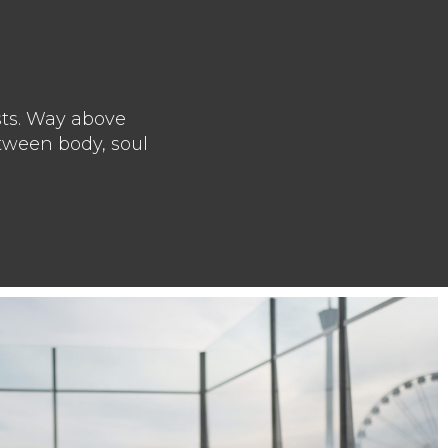
sts. Way above
etween body, soul