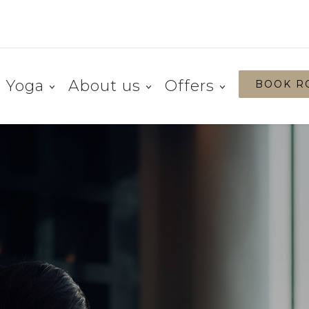
Yoga
About us
Offers
BOOK R