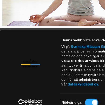
Denna webbplats använde
Vi på
Svenska Mässan
Go
detta använder vi informat
hemsida och bokningar ska 
vissa cookies används för 
samtycker till att vi delar
kan innebära att dina data
och du kommer tyvärr inte a
och för att administrera d
vår
dataskyddspolicy.
Samtyckesval
Nödvändiga
CONTACT