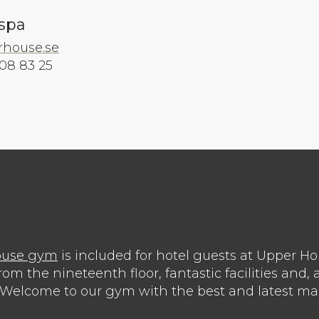
 spa
house.se
08 83 25
ouse gym
is included for hotel guests at Upper Hou
m the nineteenth floor, fantastic facilities and, a
 Welcome to our gym with the best and latest ma