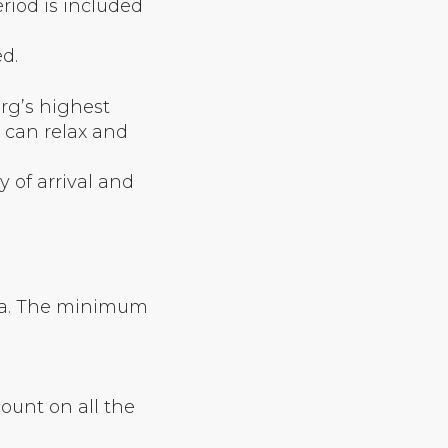
riod is included
ed.
rg’s highest
 can relax and
 of arrival and
r spa. The minimum
ount on all the