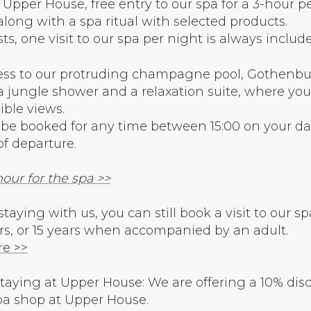
Upper House, free entry to our spa for a 3-hour pe
along with a spa ritual with selected products.
ts, one visit to our spa per night is always includ
cess to our protruding champagne pool, Gothenbu
jungle shower and a relaxation suite, where you
ible views.
n be booked for any time between 15:00 on your day
of departure.
our for the spa >>
t staying with us, you can still book a visit to ou
ears, or 15 years when accompanied by an adult.
re >>
staying at Upper House: We are offering a 10% disc
pa shop at Upper House.