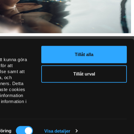
Tillåt alla
tt kunna göra
ör att
Facebook
MediaHub
lse samt att
Tillåt urval
FOLLOW US ON
a, och
tners. Detta
aste cookies
 information
information i
öring
Visa detaljer
ORGANISATION