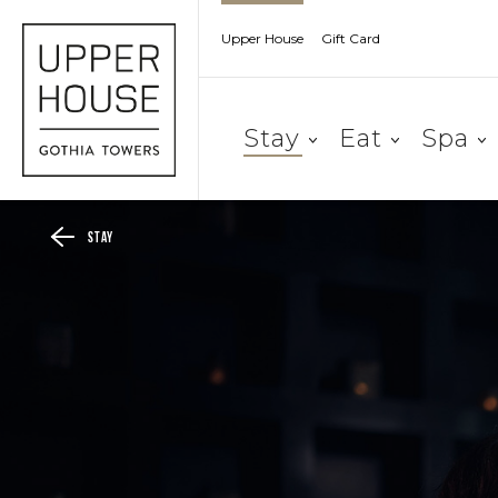
Upper House
Gift Card
Stay
Eat
Spa
Stay