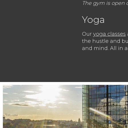
The gym is open d
Yoga
Our
yoga classes
the hustle and bus
and mind. All in 