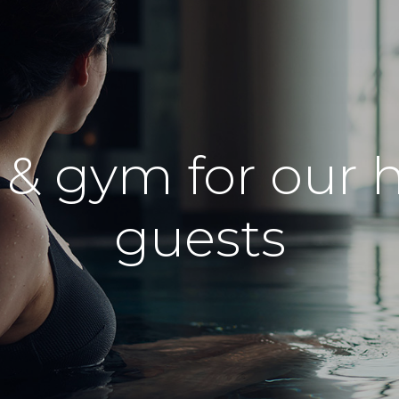
 & gym for our h
guests