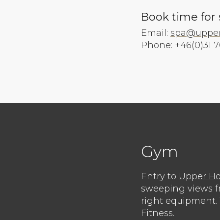
Book time for
Email:
spa@upper
Phone: +46(0)31 7
Gym
Entry to
Upper H
sweeping views fro
right equipment.
Fitness.