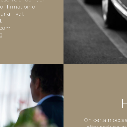
confirmation or
r arrival.
t
.com
0
On certain occas