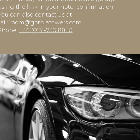
sing the link in your hotel confirmation.
You can also contact us at
ail:
room@gothiatowers.com
Phone:
+46 (0)31-750 88 10