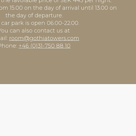
 the favorable price of SEK 445 per night.
rom 15.00 on the day of arrival until 13.00 on
the day of departure.
car park is open 06.00-22.00.
You can also contact us at
ail:
room@gothiatowers.com
Phone:
+46 (0)31-750 88 10