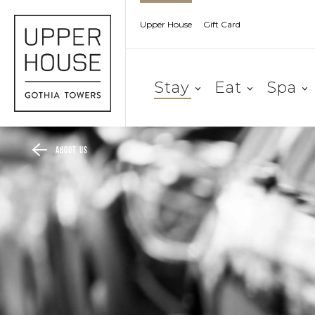
Upper House
Gift Card
Stay
Eat
Spa
About us