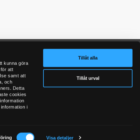
Tillåt alla
tt kunna göra
ör att
lse samt att
Facebook
MediaHub
Tillåt urval
FOLLOW US ON
a, och
tners. Detta
aste cookies
 information
information i
öring
Visa detaljer
ORGANISATION