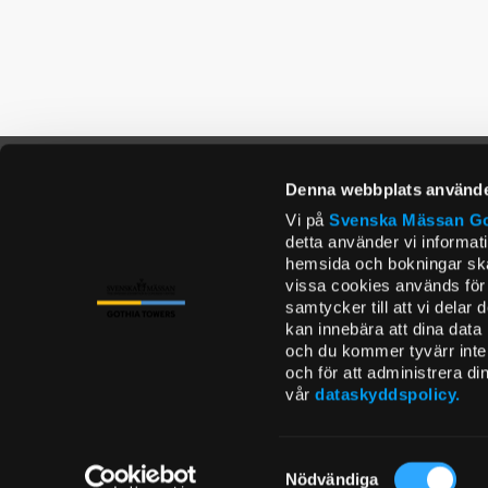
Denna webbplats använde
Vi på
Svenska Mässan
Go
detta använder vi informat
hemsida och bokningar ska 
vissa cookies används för 
samtycker till att vi delar
kan innebära att dina data
och du kommer tyvärr inte a
och för att administrera d
vår
dataskyddspolicy.
Samtyckesval
Nödvändiga
CONTACT