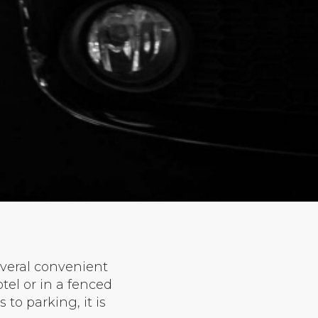
veral convenient
tel or in a fenced
 to parking, it is