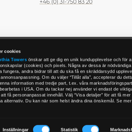
+46 (0) 31-750 83 20
r cookies
thia Towers
önskar att ge dig en unik kundupplevelse och för a
ionskapslar (cookies) och pixels. Några av dessa är nödvändiga f
fungera, andra bidrar till att du ska få en skräddarsydd uppleve
annonsanpassning. Om du väljer “Tillåt alla”, accepterar du dett
 denna information med tredje part, t.ex. våra marknadsföringspar
 bearbetas i USA. Om du tackar nej använder vi endast de viktig
tt få personanpassat innehåll. Välj “Visa detaljer” för att få mer
ina alternativ. Du kan när som helst ändra dina önskemål. Se mer 
Inställningar
Statistik
Marknadsf
MENUS