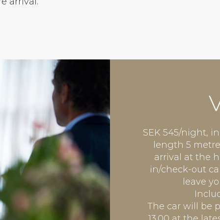
e arrival.
V
SEK 545/night, i
length 5 metre
arrival at the 
in/check-out ca
leave yo
Includ
The car will be 
13.00 at the lat