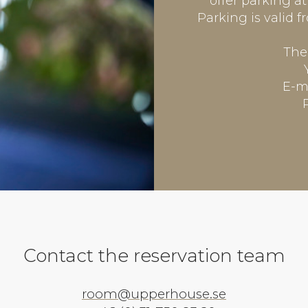
offer parking at
Parking is valid f
The 
E-m
Contact the reservation team
room@upperhouse.se