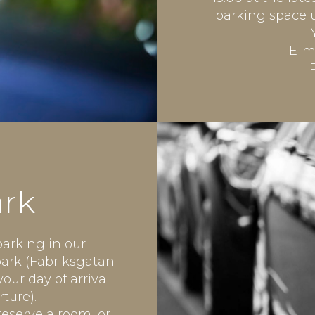
parking space u
E-m
ark
parking in our
park (Fabriksgatan
your day of arrival
rture).
eserve a room, or