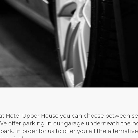
 at Hotel Upper House you can choose between se
We offer parking in our garage underneath the ho
ark. In order for us to offer you all the alternatives