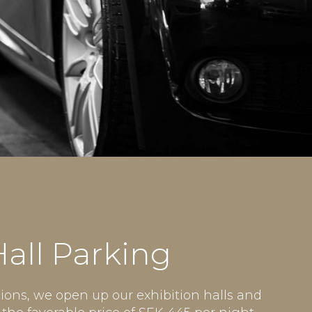
Hall Parking
ions, we open up our exhibition halls and