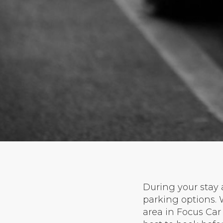
During your stay
parking options. 
area in Focus Car p