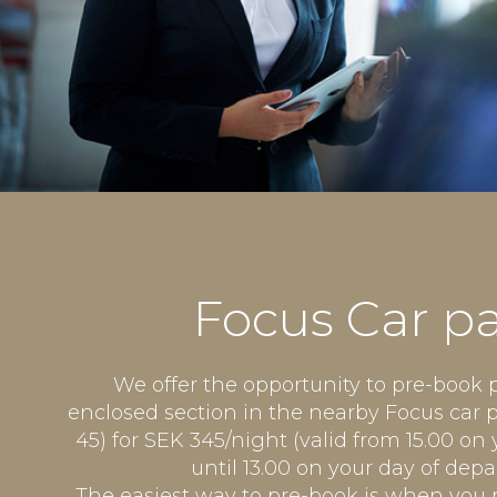
Focus Car p
We offer the opportunity to pre-book 
enclosed section in the nearby Focus car 
45) for SEK 345/night (valid from 15.00 on 
until 13.00 on your day of depa
The easiest way to pre-book is when you r