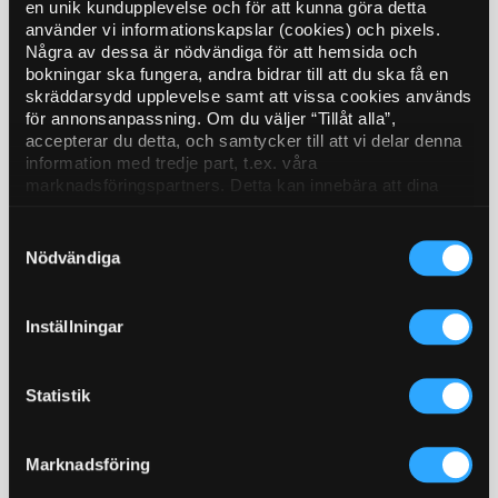
en unik kundupplevelse och för att kunna göra detta
använder vi informationskapslar (cookies) och pixels.
Enjoy a spa afternoon and shrimp
Några av dessa är nödvändiga för att hemsida och
sandwich, all with sweeping views of
bokningar ska fungera, andra bidrar till att du ska få en
Gothenburg.
skräddarsydd upplevelse samt att vissa cookies används
för annonsanpassning. Om du väljer “Tillåt alla”,
Spa packages
Spa
Tags
accepterar du detta, och samtycker till att vi delar denna
information med tredje part, t.ex. våra
marknadsföringspartners. Detta kan innebära att dina
SEK 795 per person*
data bearbetas i USA. Om du tackar nej använder vi
endast de viktigaste cookies och du kommer tyvärr inte
Samtyckesval
att få personanpassat innehåll. Välj “Visa detaljer” för att
Nödvändiga
Read more
Send request
få mer information och för att administrera dina alternativ.
Du kan när som helst ändra dina önskemål. Se mer
information i vår
dataskyddspolicy.
Inställningar
*package price
Statistik
Marknadsföring