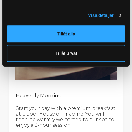
Visa detaljer
Tillåt alla
Tillåt urval
Heavenly Morning
Start your day with a premium breakfast
at Upper House or Imagine. You will
then be warmly welcomed to our spa to
enjoy a 3-hour session.