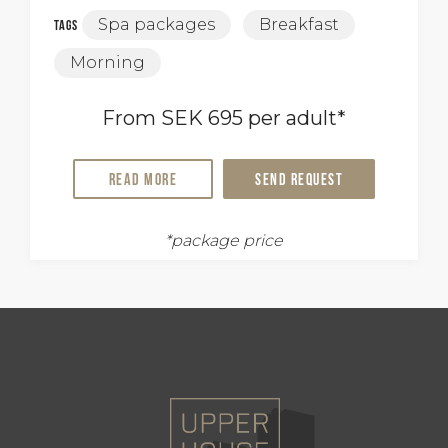
Spa packages
Breakfast
Tags
Morning
From SEK 695 per adult*
Read more
Send request
*package price