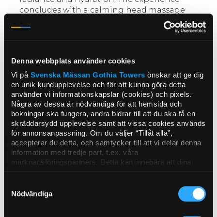
concludes with a calming head massage
using warm oil, helping to quiet the mind
and leaving you with a deep sense of rest.
The treatment is always adapted to how
you feel on the day, creating a safe and
Denna webbplats använder cookies
relaxing experience tailored to you.
The pregnancy massage lasts 80 minutes.
Vi på
Svenska Mässan
Gothia Towers
önskar att ge dig
Price
en unik kundupplevelse och för att kunna göra detta
använder vi informationskapslar (cookies) och pixels.
80 minutes
Några av dessa är nödvändiga för att hemsida och
Monday-Thursday:
SEK 1,545/person
bokningar ska fungera, andra bidrar till att du ska få en
Friday-Sunday:
SEK 1,745/person
skräddarsydd upplevelse samt att vissa cookies används
för annonsanpassning. Om du väljer “Tillåt alla”,
Book
accepterar du detta, och samtycker till att vi delar denna
information med tredje part, t.ex. våra
Book online
marknadsföringspartners. Detta kan innebära att dina
data bearbetas i USA. Om du tackar nej använder vi
endast de viktigaste cookies och du kommer tyvärr inte
Phone: +46 (0) 31-708 83 25
Samtyckesval
att få personanpassat innehåll. Välj “Visa detaljer” för att
If you wish to cancel a booking for a
Nödvändiga
få mer information och för att administrera dina alternativ.
treatment, spa entry or spa package, please
Du kan när som helst ändra dina önskemål. Se mer
contact us at least 24 hours in advance of your